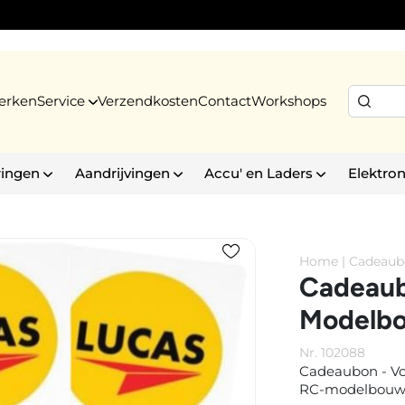
erken
Service
Verzendkosten
Contact
Workshops
ringen
Aandrijvingen
Accu' en Laders
Elektron
Home
|
Cadeaub
Cadeau
Modelb
Nr. 102088
Cadeaubon - Vo
RC-modelbouw