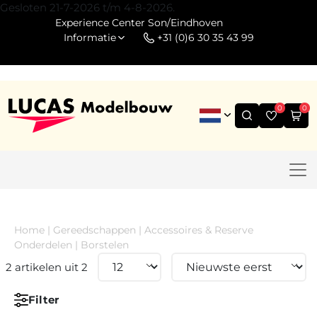
Gesloten 21-7-2026 t/m 4-8-2026.
Experience Center Son/Eindhoven
Informatie
+31 (0)6 30 35 43 99
0
0
Home
|
Gereedschappen
|
Accessoires & Reserve
Onderdelen
|
Borstelen
2 artikelen uit 2
Filter