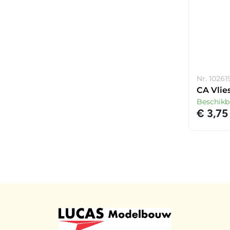
Nr. 10261
CA Vlie
Beschikb
€ 3,75