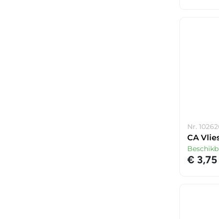
Nr. 10262
CA Vlie
Beschikb
€ 3,75