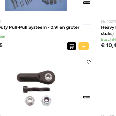
4
Nr. 1027
uty Pull-Pull Systeem - 0.91 en groter
Heavy 
stuks)
aar
Beschik
5
€ 10,