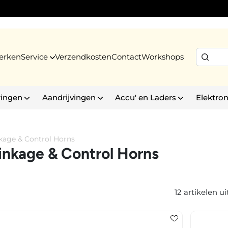
erken
Service
Verzendkosten
Contact
Workshops
ringen
Aandrijvingen
Accu' en Laders
Elektron
kage & Control Horns
inkage & Control Horns
12 artikelen ui