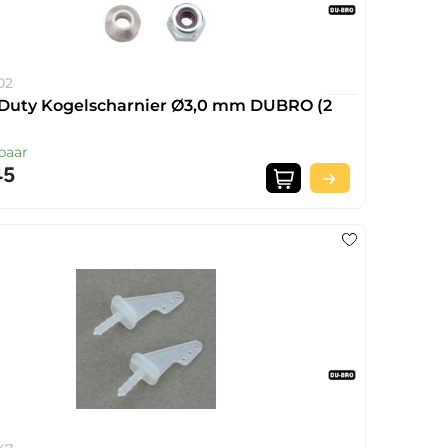
02
Duty Kogelscharnier Ø3,0 mm DUBRO (2
baar
45