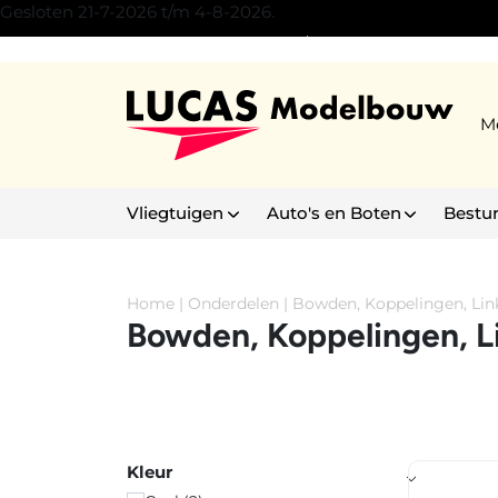
Gesloten 21-7-2026 t/m 4-8-2026.
Experience Center Son/Eindhoven
M
Vliegtuigen
Auto's en Boten
Bestu
Home
|
Onderdelen
|
Bowden, Koppelingen, Lin
Bowden, Koppelingen, L
Kleur