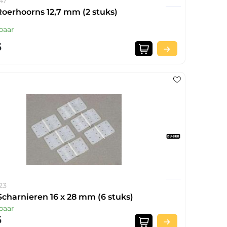
47
Roerhoorns 12,7 mm (2 stuks)
baar
5
23
Scharnieren 16 x 28 mm (6 stuks)
baar
5