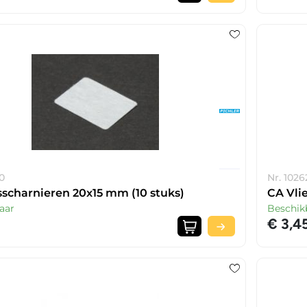
0
Nr. 1026
sscharnieren 20x15 mm (10 stuks)
CA Vli
aar
Beschik
€ 3,4