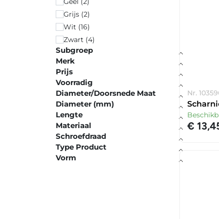
Geel (2)
Grijs (2)
Wit (16)
Zwart (4)
Subgroep
Merk
Prijs
Voorradig
Diameter/Doorsnede Maat
Nr. 10359
Diameter (mm)
Scharni
Lengte
Beschikb
€ 13,4
Materiaal
Schroefdraad
Type Product
Vorm