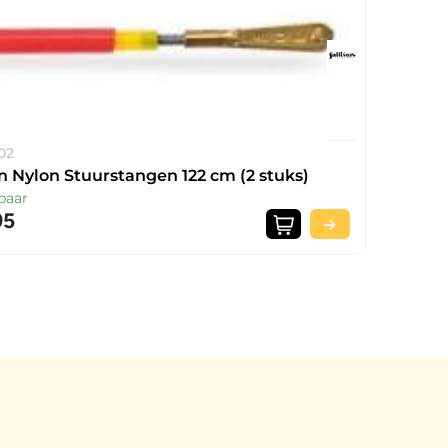
02
an Nylon Stuurstangen 122 cm (2 stuks)
baar
95