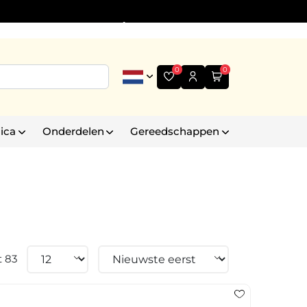
Informatie
+31 (0)6 30 35 43 99
0
0
ica
Onderdelen
Gereedschappen
t 83