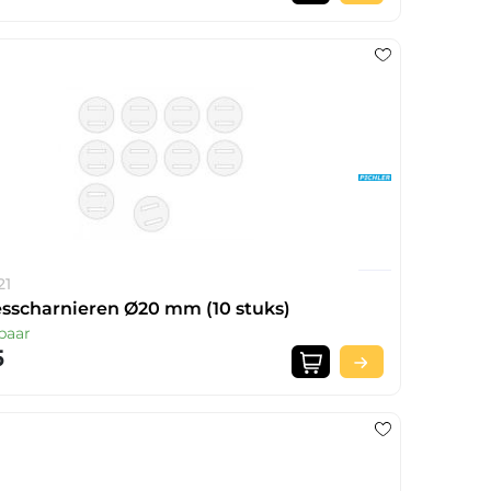
21
esscharnieren Ø20 mm (10 stuks)
baar
5