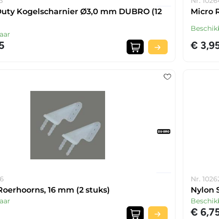
3
Nr. 1026
uty Kogelscharnier Ø3,0 mm DUBRO (12
Micro 
Beschik
aar
5
€ 3,9
46
Nr. 1026
Roerhoorns, 16 mm (2 stuks)
Nylon 
aar
Beschik
€ 6,7