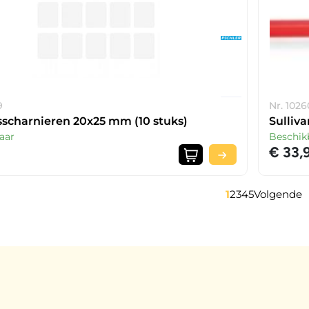
9
Nr. 1026
sscharnieren 20x25 mm (10 stuks)
Sulliv
aar
Beschik
€ 33,
1
2
3
4
5
Volgende