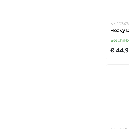
Nr. 10347
Heavy D
Beschikb
€ 44,9