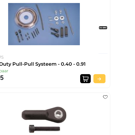
75
uty Pull-Pull Systeem - 0.40 - 0.91
baar
95