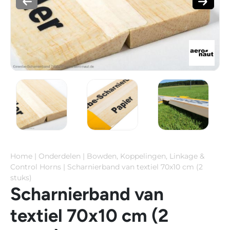
Home
|
Onderdelen
|
Bowden, Koppelingen, Linkage &
Control Horns
|
Scharnierband van textiel 70x10 cm (2
stuks)
Scharnierband van
textiel 70x10 cm (2