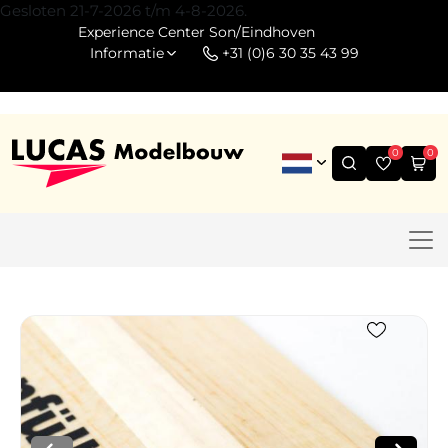
Gesloten 21-7-2026 t/m 4-8-2026.
Experience Center Son/Eindhoven
Informatie
+31 (0)6 30 35 43 99
0
0