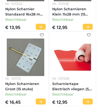
Nr. 101324
Nr. 101108
Nylon Scharnier
Nylon Scharnieren
Standaard 16x28 mm
Klein 11x28 mm (15
(15 stuks)
Beschikbaar
stuks)
Beschikbaar
€ 13,95
€ 12,95
Nr. 101110
Nr. 101328
Nylon Scharnieren
Scharniertape
Groot (15 stuks)
Electrisch vliegen (5,5
Beschikbaar
m)
Beschikbaar
€ 16,45
€ 12,95