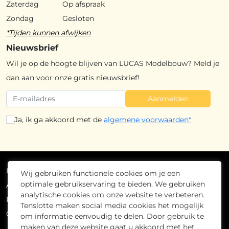
Zaterdag
Op afspraak
Zondag
Gesloten
*Tijden kunnen afwijken
Nieuwsbrief
Wil je op de hoogte blijven van LUCAS Modelbouw? Meld je
dan aan voor onze gratis nieuwsbrief!
Aanmelden
Ja, ik ga akkoord met de
algemene voorwaarden*
Lucas Modelbouw
2026
- Alle rechten voorbehouden
Wij gebruiken functionele cookies om je een
optimale gebruikservaring te bieden. We gebruiken
Algemene voorwaarden
analytische cookies om onze website te verbeteren.
Privacybeleid
Tenslotte maken social media cookies het mogelijk
Cookiebeleid
om informatie eenvoudig te delen. Door gebruik te
maken van deze website gaat u akkoord met het