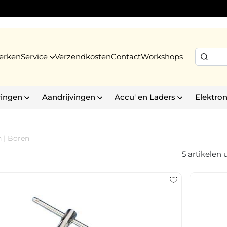
erken
Service
Verzendkosten
Contact
Workshops
ringen
Aandrijvingen
Accu' en Laders
Elektron
n
|
Boren
5 artikelen u