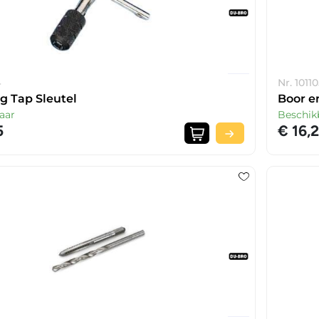
4
Nr. 1011
g Tap Sleutel
Boor e
aar
Beschik
5
€ 16,