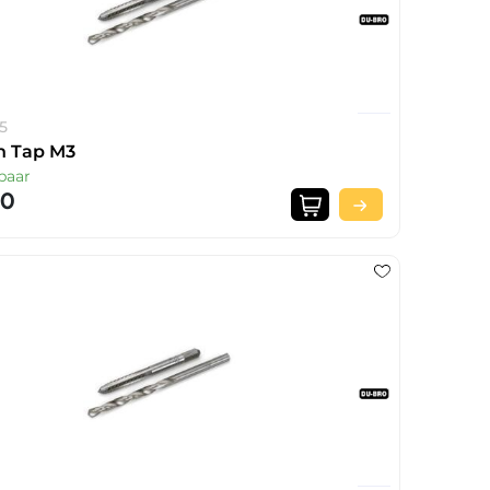
05
n Tap M3
baar
20