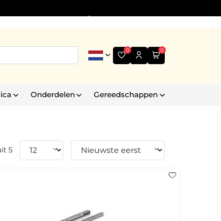
Informatie
+31 (0)6 30 35 43 99
0
0
ica
Onderdelen
Gereedschappen
it 5