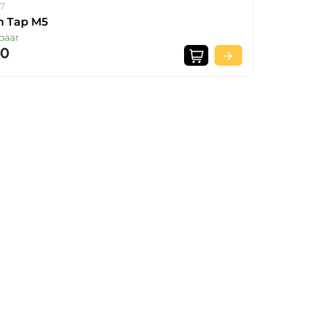
07
n Tap M5
baar
20