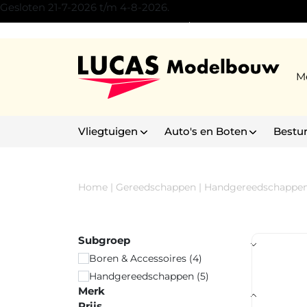
Gesloten 21-7-2026 t/m 4-8-2026.
Experience Center Son/Eindhoven
M
Vliegtuigen
Auto's en Boten
Bestu
Home
|
Gereedschappen
|
Handgereedschappe
Subgroep
Boren & Accessoires (4)
Handgereedschappen (5)
Merk
Prijs