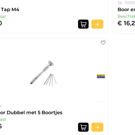
6
Nr. 1011
 Tap M4
Boor e
aar
Beschik
0
€ 16,
4
r Dubbel met 5 Boortjes
aar
5