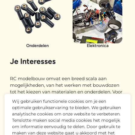
Onderdelen
Elektronica
Je Interesses
RC modelbouw omvat een breed scala aan
mogelijkheden, van het werken met bouwdozen
tot het kiezen van materialen en onderdelen. Voor
sommigen zijn kant-en-klare modellen handiger,
Wij gebruiken functionele cookies om je een
vooral voor wie beperkte tijd heeft. Het bouwproces
optimale gebruikservaring te bieden. We gebruiken
zelf biedt dan ook ruimte voor vaardigheden en
analytische cookies om onze website te verbeteren.
creativiteit. Hier doe je niet alleen technische
Tenslotte maken social media cookies het mogelijk
kennis op, maar scherp je ook je
om informatie eenvoudig te delen. Door gebruik te
probleemoplossend- en doorzettingsvermogen
maken van deze website gaat u akkoord met het