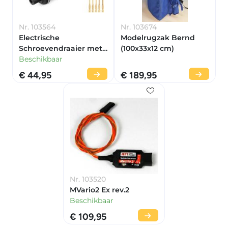
Nr. 103564
Nr. 103674
Electrische
Modelrugzak Bernd
Schroevendraaier met
(100x33x12 cm)
Set van 5 Bitjes
Beschikbaar
€ 44,95
€ 189,95
Nr. 103520
MVario2 Ex rev.2
Beschikbaar
€ 109,95