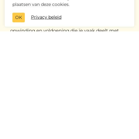
aan.
plaatsen van deze cookies.
Het hoogtepunt voor velen is het daadwerkelijk
Privacy beleid
OK
besturen van een RC model, een bron van
opwinding en voldoening die je vaak deelt met
gelijkgestemde vrienden. Voor degenen die op
wedstrijdniveau actief zijn, is perfectie en innovatie
de standaard. Dit leidt tot intense en spannende
competities waarin professionaliteit en
hoogwaardige materialen een cruciale rol spelen.
Kortom, RC modelbouw is een veelzijdige hobby
en sport die uitdaging en plezier biedt, van het
bouwen tot het besturen van modellen.