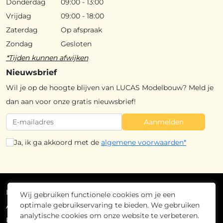
Donderdag
09:00 - 13:00
Vrijdag
09:00 - 18:00
Zaterdag
Op afspraak
Zondag
Gesloten
*Tijden kunnen afwijken
Nieuwsbrief
Wil je op de hoogte blijven van LUCAS Modelbouw? Meld je
dan aan voor onze gratis nieuwsbrief!
Aanmelden
Ja, ik ga akkoord met de
algemene voorwaarden*
Lucas Modelbouw
2026
- Alle rechten voorbehouden
Wij gebruiken functionele cookies om je een
optimale gebruikservaring te bieden. We gebruiken
Algemene voorwaarden
analytische cookies om onze website te verbeteren.
Privacybeleid