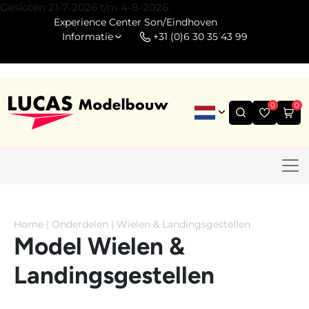
Gesloten 21-7-2026 t/m 4-8-2026.
Experience Center Son/Eindhoven
Informatie
+31 (0)6 30 35 43 99
0
0
Home
|
Onderdelen
|
Wielen & Landingsgestellen
Model Wielen &
Landingsgestellen