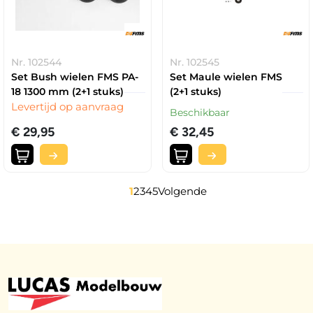
Nr. 102544
Nr. 102545
Set Bush wielen FMS PA-
Set Maule wielen FMS
18 1300 mm (2+1 stuks)
(2+1 stuks)
Levertijd op aanvraag
Beschikbaar
€ 29,95
€ 32,45
1
2
3
4
5
Volgende