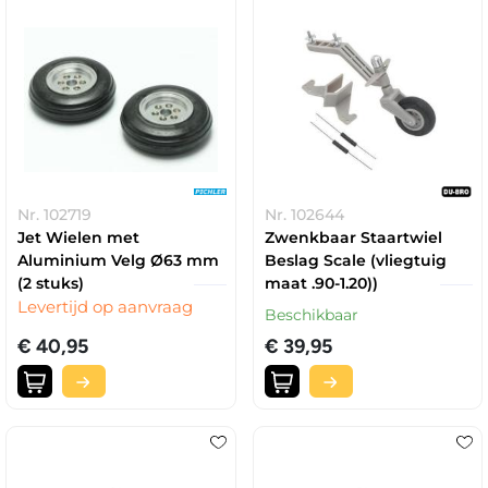
Nr. 102719
Nr. 102644
Jet Wielen met
Zwenkbaar Staartwiel
Aluminium Velg Ø63 mm
Beslag Scale (vliegtuig
(2 stuks)
maat .90-1.20))
Levertijd op aanvraag
Beschikbaar
€ 40,95
€ 39,95