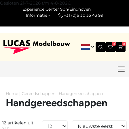
Gesloten 21-7-2026 t/m 4-8-2026.
Experience Center Son/Eindhoven
Informatie
+31 (0)6 30 35 43 99
0
0
Home
|
Gereedschappen
|
Handgereedschappen
Handgereedschappen
12 artikelen uit