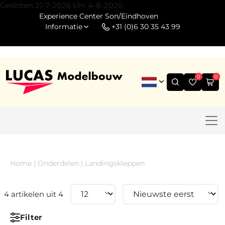
Gesloten 21-7-2026 t/m 4-8-2026.
Experience Center Son/Eindhoven
Informatie
+31 (0)6 30 35 43 99
0
0
Home
|
Onderdelen
|
Landingskleppen
4 artikelen uit 4
Filter