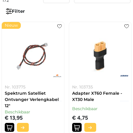
172
Filter
Nieuw
Nr. 103775
Nr. 103735
Spektrum Satelliet
Adapter XT60 Female -
Ontvanger Verlengkabel
XT30 Male
12"
Beschikbaar
Beschikbaar
€ 13,95
€ 4,75