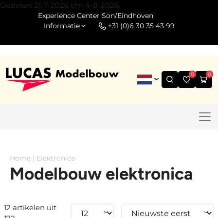
Gesloten 21-7-2026 t/m 4-8-2026.
Experience Center Son/Eindhoven
Informatie
+31 (0)6 30 35 43 99
0
0
Home
|
Elektronica
Modelbouw elektronica
12 artikelen uit