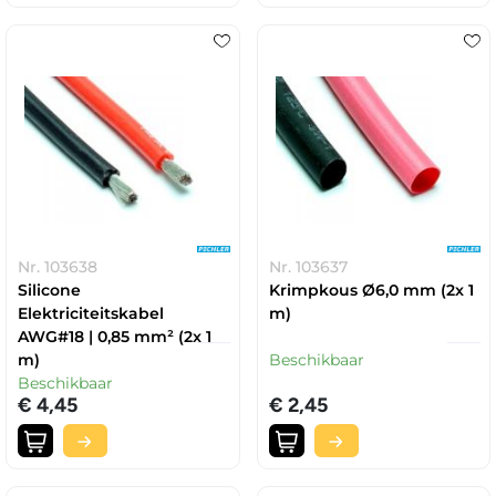
Nr. 103638
Nr. 103637
Silicone
Krimpkous Ø6,0 mm (2x 1
Elektriciteitskabel
m)
AWG#18 | 0,85 mm² (2x 1
m)
Beschikbaar
Beschikbaar
€ 4,45
€ 2,45