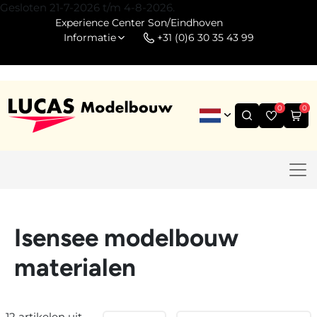
Gesloten 21-7-2026 t/m 4-8-2026.
Experience Center Son/Eindhoven
Informatie
+31 (0)6 30 35 43 99
0
0
Isensee modelbouw
materialen
12 artikelen uit