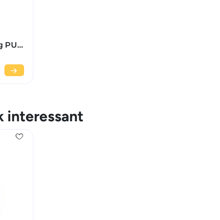
g PU
uw
k interessant