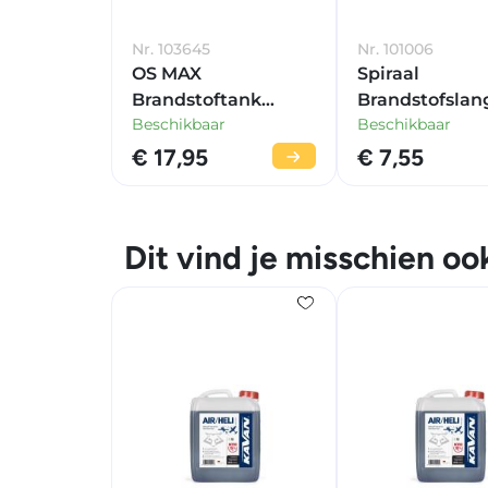
Nr. 103645
Nr. 101006
OS MAX
Spiraal
Brandstoftank
Brandstofslan
Beschikbaar
Beschikbaar
Clunk-Filter - Non-
Ø 5,0 mm Bla
Bubble
(stuks =1 m)
€ 17,95
€ 7,55
Dit vind je misschien oo