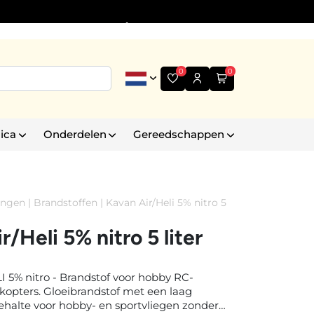
Informatie
+31 (0)6 30 35 43 99
0
0
ica
Onderdelen
Gereedschappen
ingen
|
Brandstoffen
|
Kavan Air/Heli 5% nitro 5
r/Heli 5% nitro 5 liter
 5% nitro - Brandstof voor hobby RC-
ikopters. Gloeibrandstof met een laag
halte voor hobby- en sportvliegen zonder