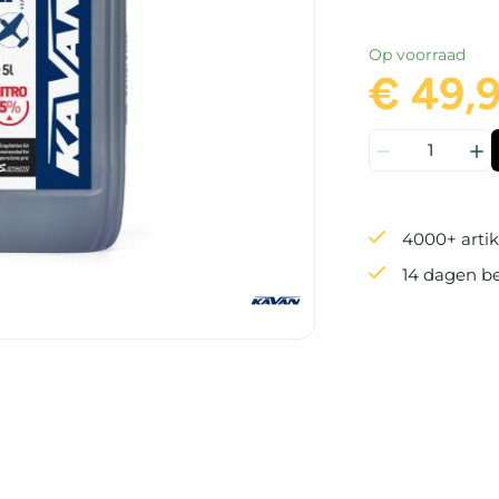
de noodzaak va
tweetaktmotore
voor viertaktmo
Op voorraad
€ 49,
4000+ artik
14 dagen b