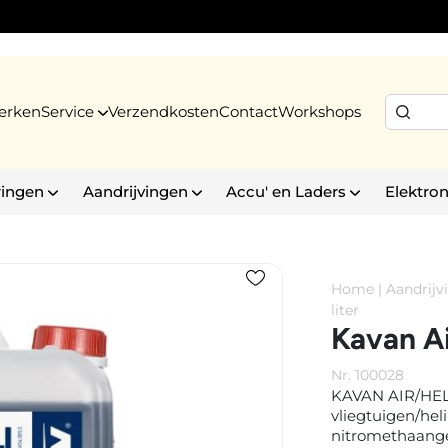
erken
Service
Verzendkosten
Contact
Workshops
ringen
Aandrijvingen
Accu' en Laders
Elektron
Home
|
Aandrijv
liter
Kavan Ai
Nr. 100028
KAVAN AIR/HELI
vliegtuigen/hel
nitromethaange