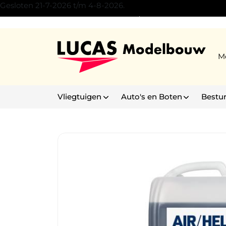
Gesloten 21-7-2026 t/m 4-8-2026.
Experience Center Son/Eindhoven
M
Vliegtuigen
Auto's en Boten
Bestu