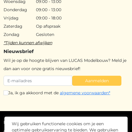
Woensdag
09:00 - 13:00
Donderdag
09:00 - 13:00
Vrijdag
09:00 - 18:00
Zaterdag
Op afspraak
Zondag
Gesloten
*Tijden kunnen afwijken
Nieuwsbrief
Wil je op de hoogte blijven van LUCAS Modelbouw? Meld je
dan aan voor onze gratis nieuwsbrief!
Aanmelden
Ja, ik ga akkoord met de
algemene voorwaarden*
Lucas Modelbouw
2026
- Alle rechten voorbehouden
Wij gebruiken functionele cookies om je een
optimale gebruikservaring te bieden. We gebruiken
Algemene voorwaarden