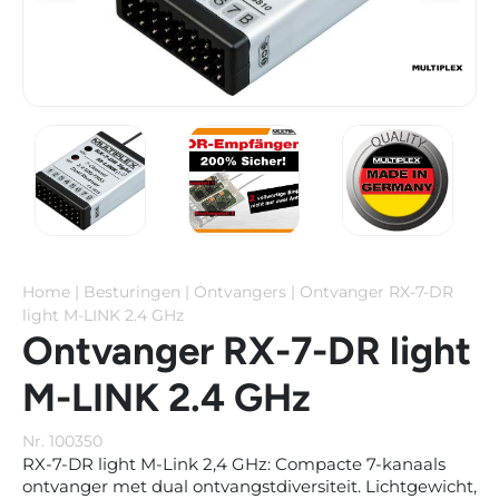
Home
|
Besturingen
|
Ontvangers
|
Ontvanger RX-7-DR
light M-LINK 2.4 GHz
Ontvanger RX-7-DR light
M-LINK 2.4 GHz
Nr. 100350
RX-7-DR light M-Link 2,4 GHz: Compacte 7-kanaals
ontvanger met dual ontvangstdiversiteit. Lichtgewicht,