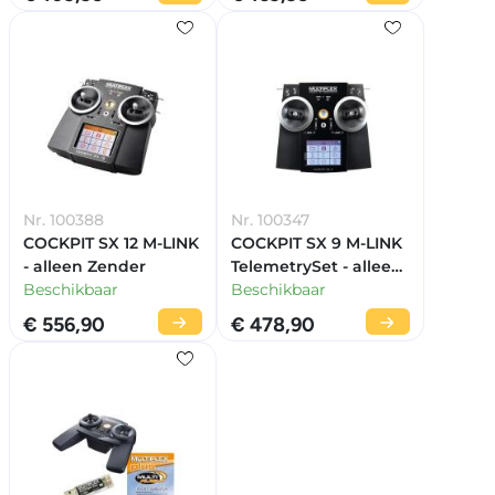
Nr. 100388
Nr. 100347
COCKPIT SX 12 M-LINK
COCKPIT SX 9 M-LINK
- alleen Zender
TelemetrySet - alleen
Beschikbaar
Zender
Beschikbaar
€ 556,90
€ 478,90