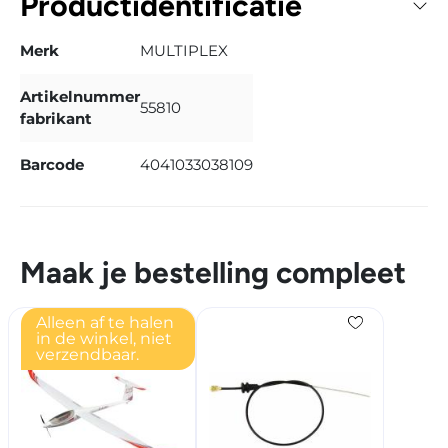
Productidentificatie
Merk
MULTIPLEX
Artikelnummer
55810
fabrikant
Barcode
4041033038109
Maak je bestelling compleet
Alleen af te halen
in de winkel, niet
verzendbaar.