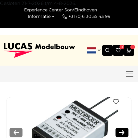
Gesloten 21-7-2026 t/m 4-8-2026.
Experience Center Son/Eindhoven
Informatie
+31 (0)6 30 35 43 99
0
0