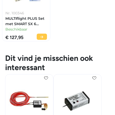
Nr. 100346
MULTIflight PLUS Set
met SMART SX 6
Mode 2/4
Beschikbaar
€ 127,95
Dit vind je misschien ook
interessant