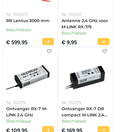
Nr. 102667
Nr. 102451
RR Lentus 3000 mm
Antenne 2,4 GHz voor
M-LINK RX-7/9
Beschikbaar
Beschikbaar
€ 599,95
€ 9,95
Nr. 102174
Nr. 102175
Ontvanger RX-7 M-
Ontvanger RX-7 DR
LINK 2.4 GHz
compact M-LINK 2.4
Beschikbaar
GHz
Beschikbaar
€ 109,95
€ 169,95