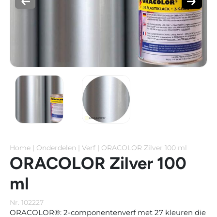
Home
|
Onderdelen
|
Verf
|
ORACOLOR Zilver 100 ml
ORACOLOR Zilver 100
ml
Nr. 102227
ORACOLOR®: 2-componentenverf met 27 kleuren die