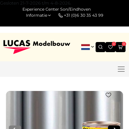
Gesloten 21-7-2026 t/m 4-8-2026.
Experience Center Son/Eindhoven
Informatie
+31 (0)6 30 35 43 99
0
0