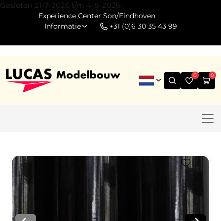
Gesloten 21-7-2026 t/m 4-8-2026.
Experience Center Son/Eindhoven
Informatie
+31 (0)6 30 35 43 99
0
0