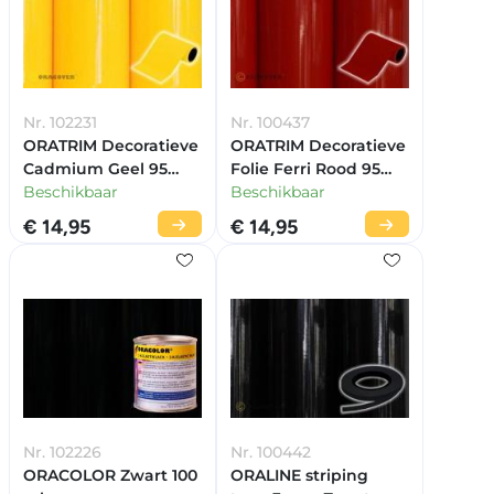
Nr. 102231
Nr. 100437
ORATRIM Decoratieve
ORATRIM Decoratieve
Cadmium Geel 95
Folie Ferri Rood 95
mm
Beschikbaar
mm
Beschikbaar
€ 14,95
€ 14,95
Nr. 102226
Nr. 100442
ORACOLOR Zwart 100
ORALINE striping