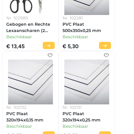
Nr. 102989
Nr. 102281
Gebogen en Rechte
PVC Plaat
Lexaanscharen (2
500x350x0,25 mm
stuks)
Beschikbaar
Beschikbaar
€ 13,45
€ 5,30
Nr. 102132
Nr. 102131
PVC Plaat
PVC Plaat
320x194x0,15 mm
320x194x0,25 mm
Beschikbaar
Beschikbaar