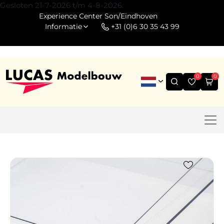
Gesloten 21-7-2026 t/m 4-8-2026.
Experience Center Son/Eindhoven
Informatie
+31 (0)6 30 35 43 99
0
0