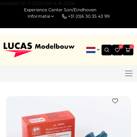
Gesloten 21-7-2026 t/m 4-8-2026.
Experience Center Son/Eindhoven
Informatie
+31 (0)6 30 35 43 99
0
0