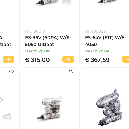
Nr. 100019
Nr. 100022
A)
FS-95V (60PA) W/F-
FS-64V (61T) W/F-
tlaat
5050 Uitlaat
4050
Beschikbaar
Beschikbaar
€ 315,00
€ 367,59