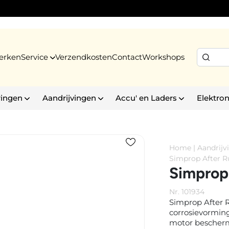
erken
Service
Verzendkosten
Contact
Workshops
ringen
Aandrijvingen
Accu' en Laders
Elektron
Home
|
Aandrijv
Simprop After R
Simprop 
Nr. 101934
Simprop After 
corrosievorming
motor beschermt