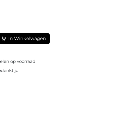
alen stoterstangen voordat ze in de bussen
n.
In Winkelwagen
elen op voorraad
edenktijd