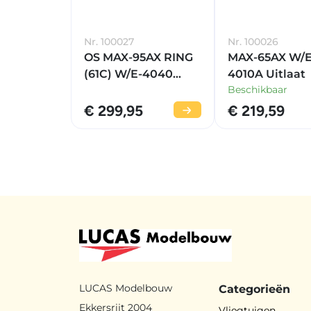
Nr. 100027
Nr. 100026
OS MAX-95AX RING
MAX-65AX W/E
(61C) W/E-4040
4010A Uitlaat
Beschikbaar
Uitlaat
€ 299,95
€ 219,59
LUCAS Modelbouw
Categorieën
Ekkersrijt 2004
Vliegtuigen