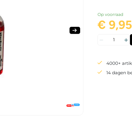
coaten van met
worden gestoke
Op voorraad
€ 9,95
4000+ artik
14 dagen b