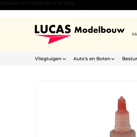
Gesloten 21-7-2026 t/m 4-8-2026.
Experience Center Son/Eindhoven
M
Vliegtuigen
Auto's en Boten
Bestu