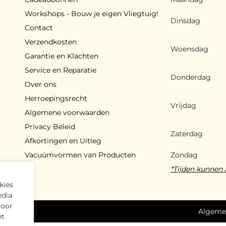
Workshops - Bouw je eigen Vliegtuig!
Dinsdag
Contact
Verzendkosten
Woensdag
Garantie en Klachten
Service en Reparatie
Donderdag
Over ons
Herroepingsrecht
Vrijdag
Algemene voorwaarden
Privacy Beleid
Zaterdag
Afkortingen en Uitleg
Vacuümvormen van Producten
Zondag
*Tijden kunnen 
kies
edia
Door
ouden
Algeme
et