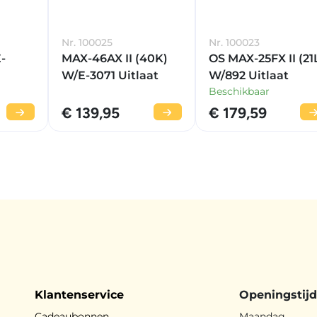
Nr. 100025
Nr. 100023
-
MAX-46AX II (40K)
OS MAX-25FX II (21
W/E-3071 Uitlaat
W/892 Uitlaat
Beschikbaar
€ 139,95
€ 179,59
Klantenservice
Openingstij
Cadeaubonnen
Maandag