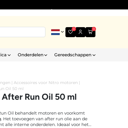
Informatie
+31 (0)6 30 35 43 99
0
0
ica
Onderdelen
Gereedschappen
ingen
|
Accessoires voor Nitro motoren
|
un Oil 50 ml
After Run Oil 50 ml
Run Oil behandelt motoren en voorkomt
. Het toevoegen van after run olie aan de
 alle interne onderdelen. Ideaal voor het