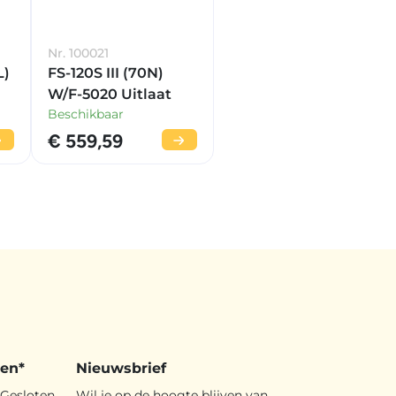
Nr. 100021
L)
FS-120S III (70N)
W/F-5020 Uitlaat
Beschikbaar
€ 559,59
den*
Nieuwsbrief
Gesloten
Wil je op de hoogte blijven van