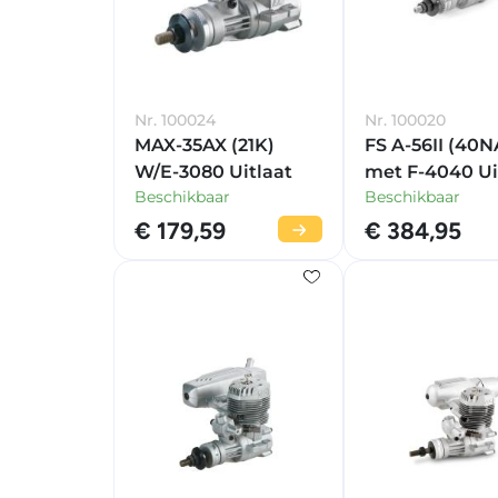
Nr. 100024
Nr. 100020
MAX-35AX (21K)
FS A-56II (40N
W/E-3080 Uitlaat
met F-4040 Ui
Beschikbaar
Beschikbaar
€ 179,59
€ 384,95