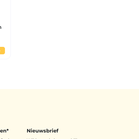
n
den*
Nieuwsbrief