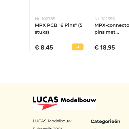
Nr. 102785
Nr. 102356
MPX PCB "6 Pins" (5
MPX-connector
stuks)
pins met
gesoldeerde
printplaat 2 p
€ 8,45
€ 18,95
LUCAS Modelbouw
Categorieën
Ekkersrijt 2004