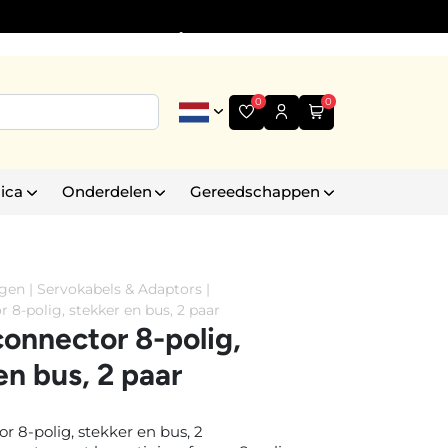
Informatie
+31 (0)6 30 35 43 99
0
0
ica
Onderdelen
Gereedschappen
ngen
|
Servokabels & Adaptors
|
 8-polig, stekker en bus, 2 paar
onnector 8-polig,
en bus, 2 paar
r 8-polig, stekker en bus, 2