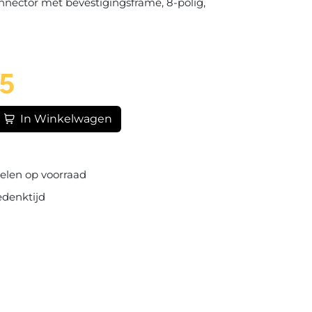
nnector met bevestigingsframe, 8-polig,
45
In Winkelwagen
elen op voorraad
edenktijd