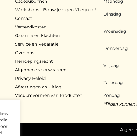
Cadeaubonnen
Maandag
Workshops - Bouw je eigen Vliegtuig!
Dinsdag
Contact
Verzendkosten
Woensdag
Garantie en Klachten
Service en Reparatie
Donderdag
Over ons
Herroepingsrecht
Vrijdag
Algemene voorwaarden
Privacy Beleid
Zaterdag
Afkortingen en Uitleg
Vacuümvormen van Producten
Zondag
*Tijden kunnen 
kies
edia
Door
ouden
Algeme
et