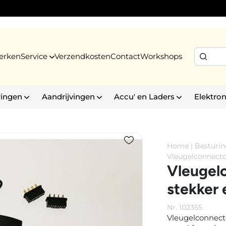
erken
Service
Verzendkosten
Contact
Workshops
ringen
Aandrijvingen
Accu' en Laders
Elektron
Home
|
Besturi
Vleugelconnector
Vleugelc
stekker 
Nr. 102355
Vleugelconnecto