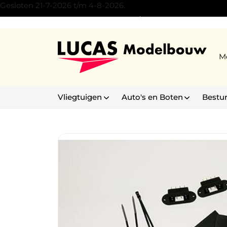
Gesloten 21-7-2026 t/m 4-8-2026.
Experience Center Son/Eindhoven
M
Vliegtuigen
Auto's en Boten
Bestu